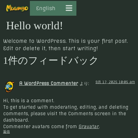
English
Hello world!
Welcome to WordPress. This is your first post.
Edit or delete it, then start writing!
1件のフィードバック
9月 17, 2025 10:05 am
A WordPress Commenter
より:
Hi, this is a comment.
To get started with moderating, editing, and deleting
comments, please visit the Comments screen in the
dashboard.
Commenter avatars come from
Gravatar
.
返信